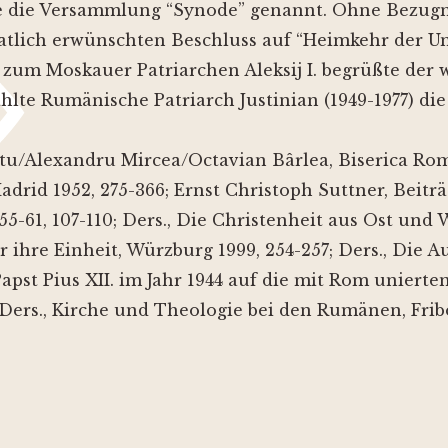
de die Versammlung “Synode” genannt. Ohne Bezugn
taatlich erwünschten Beschluss auf “Heimkehr der U
 zum Moskauer Patriarchen Aleksij I. begrüßte der
te Rumänische Patriarch Justinian (1949-1977) die
ăutu/Alexandru Mircea/Octavian Bârlea, Biserica Ro
 Madrid 1952, 275-366; Ernst Christoph Suttner, Beit
55-61, 107-110; Ders., Die Christenheit aus Ost und
 ihre Einheit, Würzburg 1999, 254-257; Ders., Die 
st Pius XII. im Jahr 1944 auf die mit Rom unierte
 Ders., Kirche und Theologie bei den Rumänen, Frib