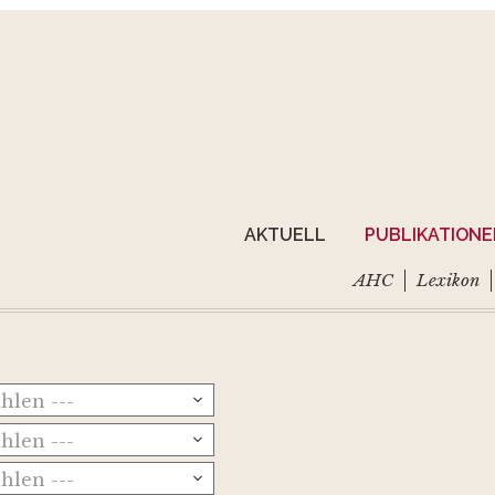
AKTUELL
PUBLIKATION
AHC
Lexikon
ählen ---
ählen ---
ählen ---