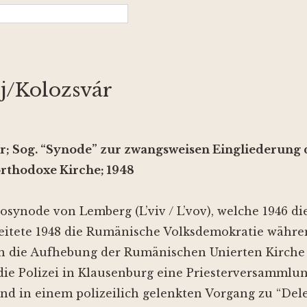
j/Kolozsvár
r; Sog. “Synode” zur zwangsweisen Eingliederung
rthodoxe Kirche; 1948
synode von Lemberg (L’viv / L’vov), welche 1946 di
, leitete 1948 die Rumänische Volksdemokratie währ
n die Aufhebung der Rumänischen Unierten Kirche 
ie Polizei in Klausenburg eine Priesterversammlun
d in einem polizeilich gelenkten Vorgang zu “Del