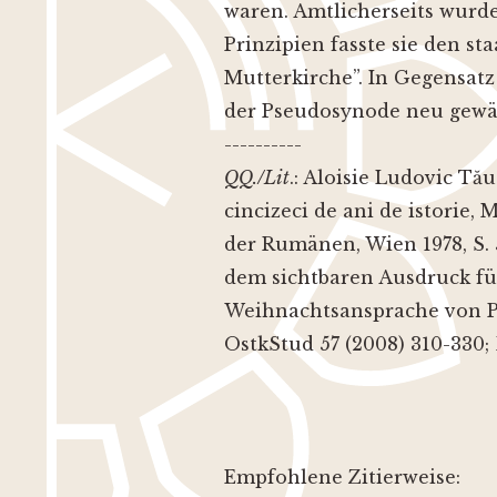
waren. Amtlicherseits wur
Prinzipien fasste sie den s
Mutterkirche”. In Gegensatz
der Pseudosynode neu gewähl
----------
QQ./Lit
.: Aloisie Ludovic T
cincizeci de ani de istorie,
der Rumänen, Wien 1978, S. 
dem sichtbaren Ausdruck für
Weihnachtsansprache von Pap
OstkStud 57 (2008) 310-330;
Empfohlene Zitierweise: