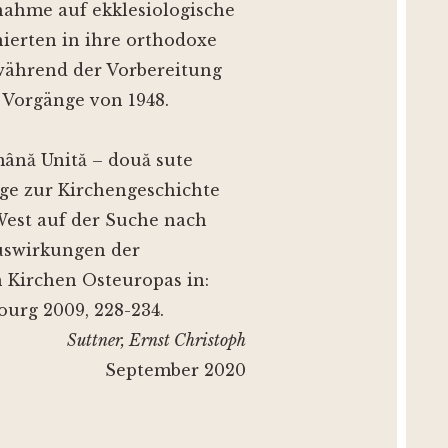
ahme auf ekklesiologische
nierten in ihre orthodoxe
 während der Vorbereitung
 Vorgänge von 1948.
mână Unită – două sute
räge zur Kirchengeschichte
 West auf der Suche nach
Auswirkungen der
n Kirchen Osteuropas in:
ourg 2009, 228-234.
Suttner, Ernst Christoph
September 2020