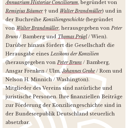
Annuarium Historiae Conciliorum
, begründet von
Remigius Bäumer
† und
Walter Brandmüller
) und in
der Buchreihe
Konziliengeschichte
(begründet
von
Walter Brandmüller
, herausgegeben von
Peter
Bruns
/ Bamberg und
Thomas Prügl
/ Wien).
Darüber hinaus fördert die Gesellschaft die
Herausgabe eines
Lexikons der Konzilien
(herausgegeben von
Peter Bruns
/ Bamberg,
Ansgar Frenken / Ulm,
Johannes Grohe
/ Rom und
Nelson H. Minnich / Washington).
Mitglieder des Vereins sind natürliche und
juristische Personen. Ihre finanziellen Beiträge
zur Förderung der Konziliengeschichte sind in
der Bundesrepublik Deutschland steuerlich
absetzbar.