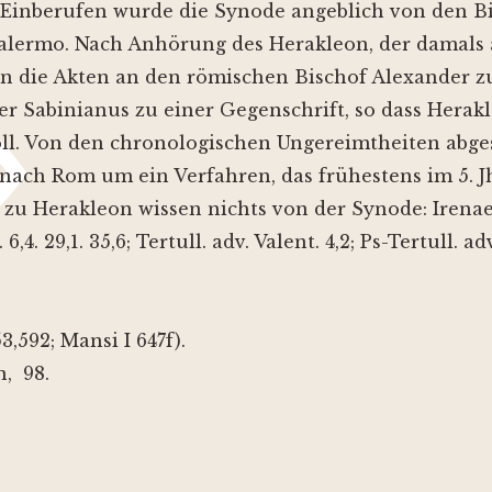
Einberufen wurde die Synode angeblich von den Bi
alermo. Nach Anhörung des Herakleon, der damals a
n die Akten an den römischen Bischof Alexander z
er Sabinianus zu einer Gegenschrift, so dass Herak
ll. Von den chronologischen Ungereimtheiten abges
nach Rom um ein Verfahren, das frühestens im 5. J
u Herakleon wissen nichts von der Synode: Irenaeus,
,4. 29,1. 35,6; Tertull. adv. Valent. 4,2; Ps-Tertull. 
3,592; Mansi I 647f).
, 98.