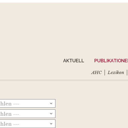
AKTUELL
PUBLIKATION
AHC
Lexikon
ählen ---
ählen ---
ählen ---