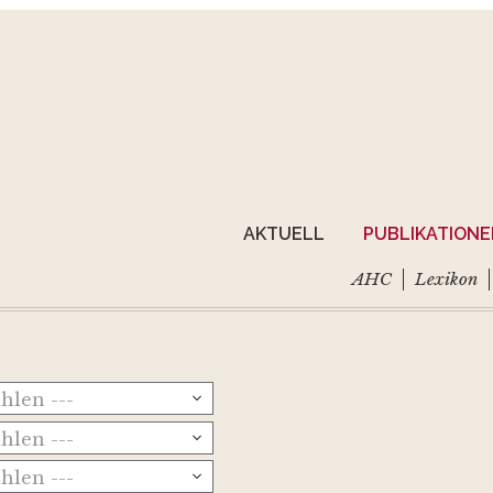
AKTUELL
PUBLIKATION
AHC
Lexikon
ählen ---
ählen ---
ählen ---