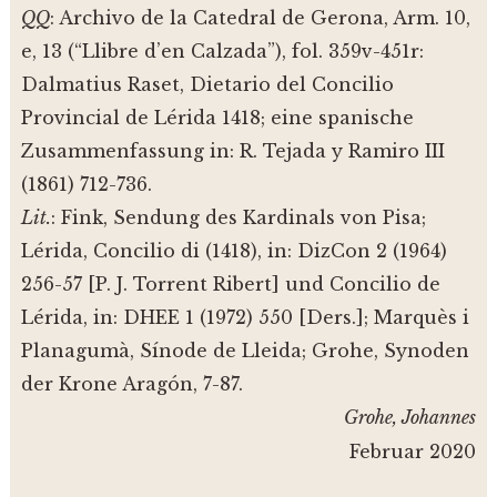
QQ
: Archivo de la Catedral de Gerona, Arm. 10,
e, 13 (“Llibre d’en Calzada”), fol. 359v-451r:
Dalmatius Raset, Dietario del Concilio
Provincial de Lérida 1418; eine spanische
Zusammenfassung in: R. Tejada y Ramiro III
(1861) 712-736.
Lit.
: Fink, Sendung des Kardinals von Pisa;
Lérida, Concilio di (1418), in: DizCon 2 (1964)
256-57 [P. J. Torrent Ribert] und Concilio de
Lérida, in: DHEE 1 (1972) 550 [Ders.]; Marquès i
Planagumà, Sínode de Lleida; Grohe, Synoden
der Krone Aragón, 7-87.
Grohe, Johannes
Februar 2020