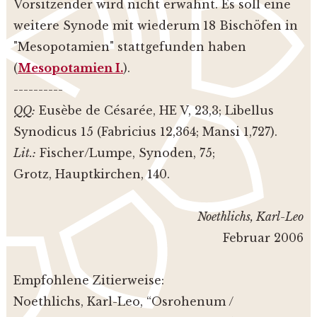
Vorsitzender wird nicht erwähnt. Es soll eine
weitere Synode mit wiederum 18 Bischöfen in
"Mesopotamien" stattgefunden haben
(
Mesopotamien I.
).
----------
QQ:
Eusèbe de Césarée, HE V, 23,3; Libellus
Synodicus 15 (Fabricius 12,364; Mansi 1,727).
Lit.:
Fischer/Lumpe, Synoden, 75;
Grotz, Hauptkirchen, 140.
Noethlichs, Karl-Leo
Februar 2006
Empfohlene Zitierweise:
Noethlichs, Karl-Leo, “Osrohenum /