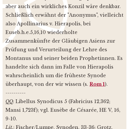
aber auch ein wirkliches Konzil wäre denkbar.
Schließlich erwähnt der "Anonymus", vielleicht
also Apollinarius v. Hierapolis, bei
Euseb.h.e.5,16,10 wiederholte
Zusammenkünfte der Gläubigen Asiens zur
Prüfung und Verurteilung der Lehre des
Montanus und seiner beiden Prophetinnen. Es
handelte sich dann im Falle von Hierapolis
wahrscheinlich um die früheste Synode
überhaupt, von der wir wissen (s.
Rom 1
).
----------
QQ
:
Libellus Synodicus 5 (Fabricius 12,362;
Mansi 1,723f); vgl. Eusèbe de Césarée, HE V, 16,
9-10.
Lit.
:
Fischer/Lumpe, Synoden, 33-36; Grotz,